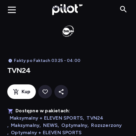
TVN24, Oglądaj w 
WP Pilot
Fakty po Faktach 03:25 - 04:00
TVN24
Kup
Dostępne w pakietach:
Maksymalny + ELEVEN SPORTS
,
TVN24
,
Maksymalny
,
NEWS
,
Optymalny
,
Rozszerzony
,
Optymalny + ELEVEN SPORTS