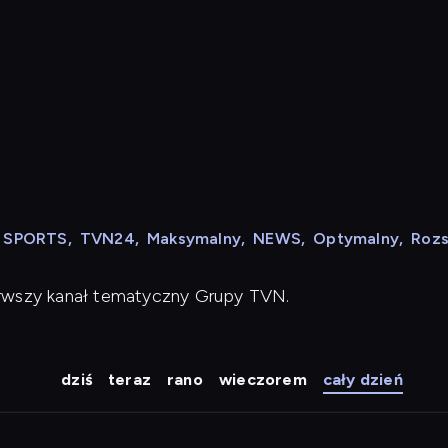
N SPORTS
,
TVN24
,
Maksymalny
,
NEWS
,
Optymalny
,
Roz
erwszy kanał tematyczny Grupy TVN.
dziś
teraz
rano
wieczorem
cały dzień