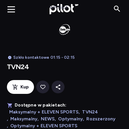
TVN24, Oglądaj w 
WP Pilot
Szkło kontaktowe 01:15 - 02:15
TVN24
Kup
Dostępne w pakietach:
Maksymalny + ELEVEN SPORTS
,
TVN24
,
Maksymalny
,
NEWS
,
Optymalny
,
Rozszerzony
,
Optymalny + ELEVEN SPORTS