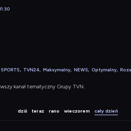
11:30
N SPORTS
,
TVN24
,
Maksymalny
,
NEWS
,
Optymalny
,
Roz
erwszy kanał tematyczny Grupy TVN.
dziś
teraz
rano
wieczorem
cały dzień