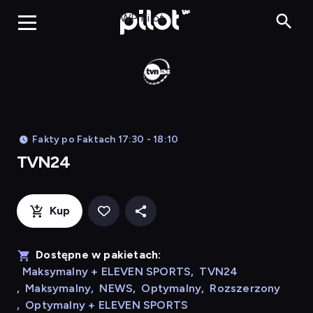
TVN24, Oglądaj w 
WP Pilot
Fakty po Faktach 17:30 - 18:10
TVN24
Kup
Dostępne w pakietach:
Maksymalny + ELEVEN SPORTS
,
TVN24
,
Maksymalny
,
NEWS
,
Optymalny
,
Rozszerzony
,
Optymalny + ELEVEN SPORTS