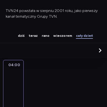
TVN24 powstała w sierpniu 2001 roku, jako pierwszy
kanał tematyczny Grupy TVN.
dziś
teraz
rano
wieczorem
cały dzień
04:00
Serwis
informacyjny,
Prognoza
pogody
04:00
-
04:30
program
informacyjny