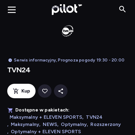
TVN24, Oglądaj w 
WP Pilot
Serwis informacyjny, Prognoza pogody 19:30 - 20:00
TVN24
Kup
Dostępne w pakietach:
Maksymalny + ELEVEN SPORTS
,
TVN24
,
Maksymalny
,
NEWS
,
Optymalny
,
Rozszerzony
,
Optymalny + ELEVEN SPORTS