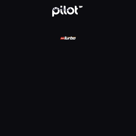
e auta świata
WP Pilot