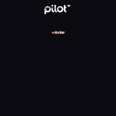
ądaj w WP Pilot
WP Pilot