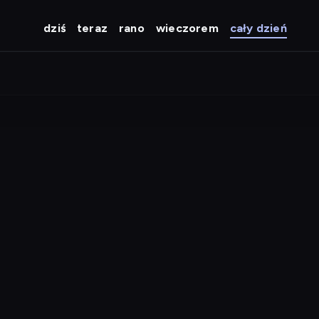
dziś
teraz
rano
wieczorem
cały dzień