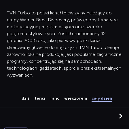
TVN Turbo to polski kanał telewizyjny należący do
grupy Warner Bros. Discovery, poświęcony tematyce
motoryzacyjnej, męskim pasjom oraz szeroko
pojętemu stylowi życia. Został uruchomiony 12
grudnia 2003 roku, jako pierwszy polski kanał
skierowany głównie do mężczyzn. TVN Turbo oferuje
zarówno lokalne produkcje, jak i popularne zagraniczne
programy, koncentrując się na samochodach,
technologiach, gadżetach, sporcie oraz ekstremalnych
wyzwaniach.
dziś
teraz
rano
wieczorem
cały dzień