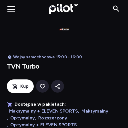
TVN Turbo, Ogl
WP Pilot
Wojny samochodowe 15:00 - 16:00
TVN Turbo
Kup
Dostępne w pakietach:
Maksymalny + ELEVEN SPORTS
,
Maksymalny
,
Optymalny
,
Rozszerzony
,
Optymalny + ELEVEN SPORTS