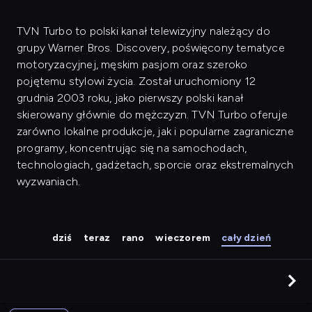
TVN Turbo to polski kanał telewizyjny należący do
grupy Warner Bros. Discovery, poświęcony tematyce
motoryzacyjnej, męskim pasjom oraz szeroko
pojętemu stylowi życia. Został uruchomiony 12
grudnia 2003 roku, jako pierwszy polski kanał
skierowany głównie do mężczyzn. TVN Turbo oferuje
zarówno lokalne produkcje, jak i popularne zagraniczne
programy, koncentrując się na samochodach,
technologiach, gadżetach, sporcie oraz ekstremalnych
wyzwaniach.
dziś
teraz
rano
wieczorem
cały dzień