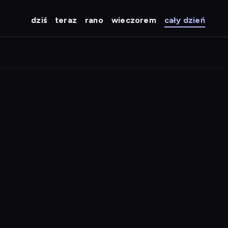
dziś
teraz
rano
wieczorem
cały dzień