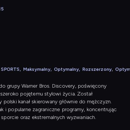
15
N SPORTS
,
Maksymalny
,
Optymalny
,
Rozszerzony
,
Optym
 do grupy Warner Bros. Discovery, poświęcony
szeroko pojętemu stylowi życia. Został
y polski kanał skierowany głównie do mężczyzn.
ak i popularne zagraniczne programy, koncentrując
 sporcie oraz ekstremalnych wyzwaniach.