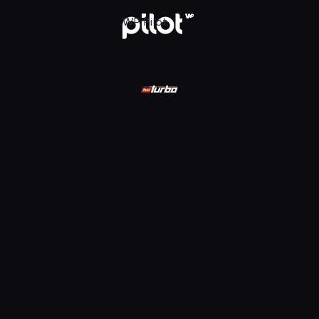
ądaj w WP Pilot
WP Pilot