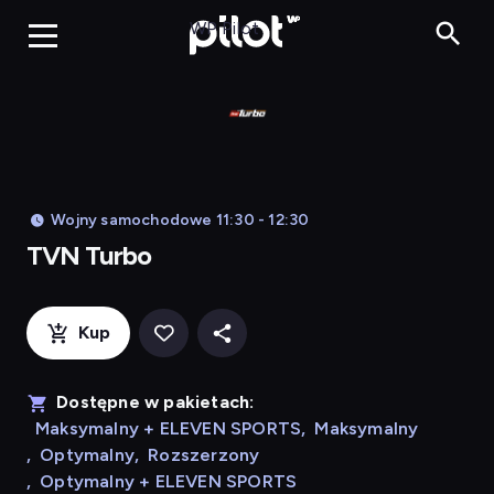
TVN Turbo, Ogl
WP Pilot
Wojny samochodowe 11:30 - 12:30
TVN Turbo
Kup
Dostępne w pakietach:
Maksymalny + ELEVEN SPORTS
,
Maksymalny
,
Optymalny
,
Rozszerzony
,
Optymalny + ELEVEN SPORTS