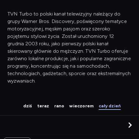
TVN Turbo to polski kanał telewizyjny należący do
grupy Warner Bros. Discovery, poświęcony tematyce
motoryzacyjnej, męskim pasjom oraz szeroko
pojętemu stylowi życia. Został uruchomiony 12
grudnia 2003 roku, jako pierwszy polski kanał
skierowany głównie do mężczyzn. TVN Turbo oferuje
zarówno lokalne produkcje, jak i popularne zagraniczne
programy, koncentrując się na samochodach,
technologiach, gadżetach, sporcie oraz ekstremalnych
wyzwaniach.
dziś
teraz
rano
wieczorem
cały dzień