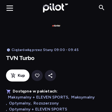
TVN Turbo, Ogl
WP Pilot
Ciężarówką przez Stany 09:00 - 09:45
TVN Turbo
Kup
Dostępne w pakietach:
Maksymalny + ELEVEN SPORTS
,
Maksymalny
,
Optymalny
,
Rozszerzony
,
Optymalny + ELEVEN SPORTS