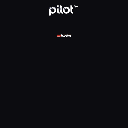
ądaj w WP Pilot
WP Pilot