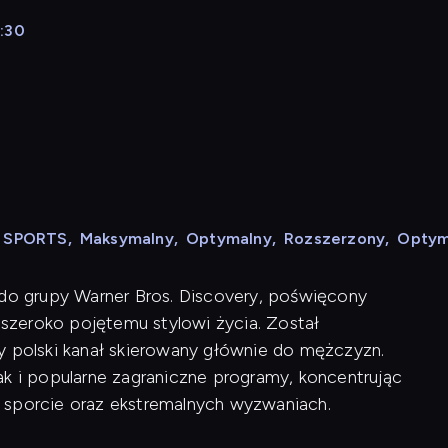
9:30
N SPORTS
,
Maksymalny
,
Optymalny
,
Rozszerzony
,
Optym
 do grupy Warner Bros. Discovery, poświęcony
szeroko pojętemu stylowi życia. Został
y polski kanał skierowany głównie do mężczyzn.
ak i popularne zagraniczne programy, koncentrując
 sporcie oraz ekstremalnych wyzwaniach.