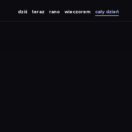
dziś
teraz
rano
wieczorem
cały dzień