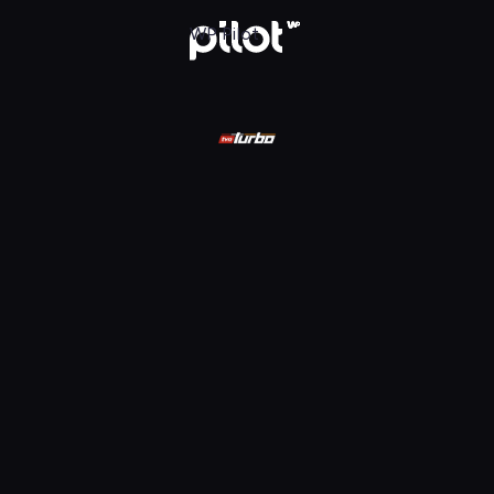
ądaj w WP Pilot
WP Pilot