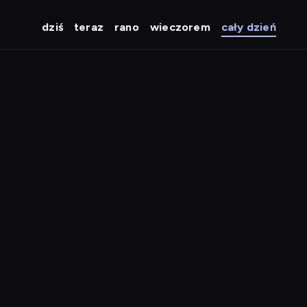
dziś
teraz
rano
wieczorem
cały dzień