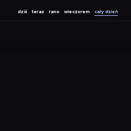
dziś
teraz
rano
wieczorem
cały dzień