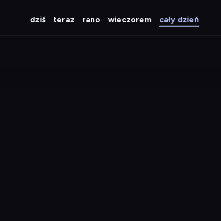
dziś
teraz
rano
wieczorem
cały dzień