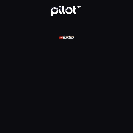
ądaj w WP Pilot
WP Pilot