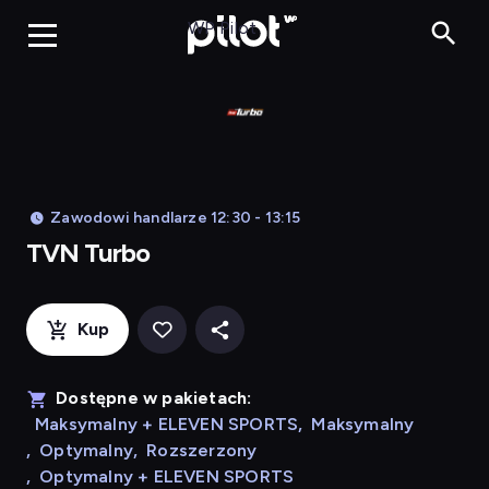
TVN Turbo, Ogl
WP Pilot
Zawodowi handlarze 12:30 - 13:15
TVN Turbo
Kup
Dostępne w pakietach:
Maksymalny + ELEVEN SPORTS
,
Maksymalny
,
Optymalny
,
Rozszerzony
,
Optymalny + ELEVEN SPORTS