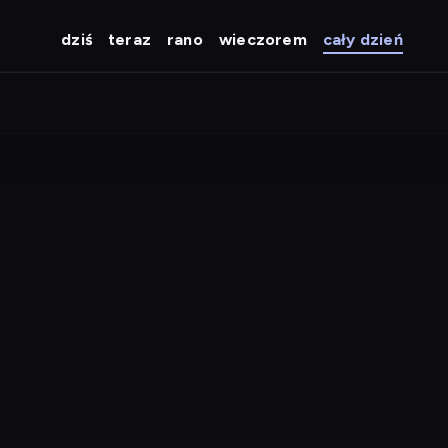
dziś
teraz
rano
wieczorem
cały dzień