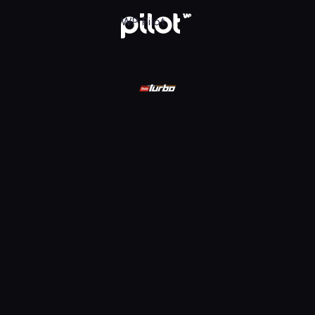
ądaj w WP Pilot
WP Pilot