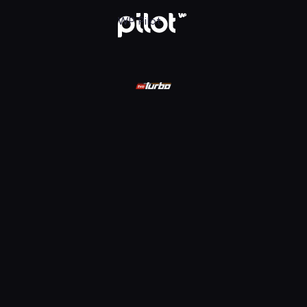
ądaj w WP Pilot
WP Pilot