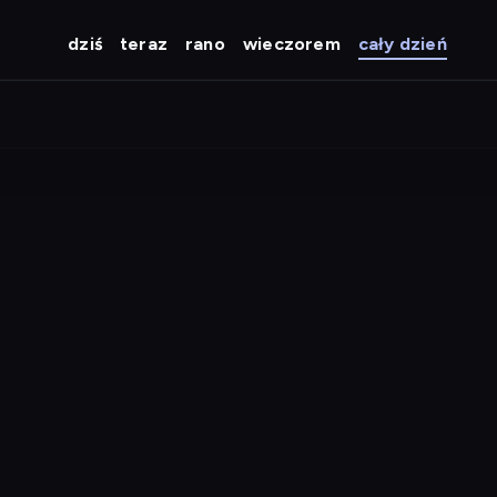
dziś
teraz
rano
wieczorem
cały dzień