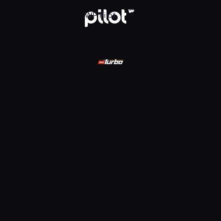
ądaj w WP Pilot
WP Pilot