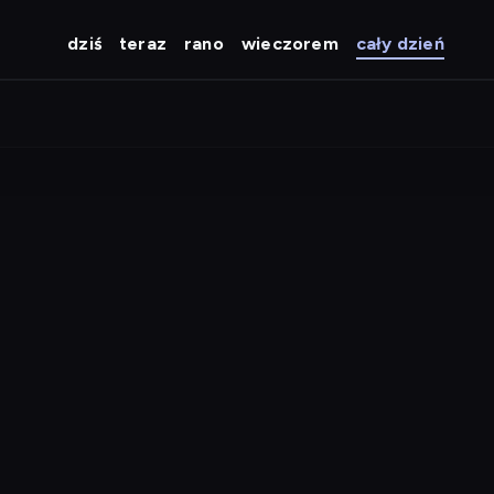
dziś
teraz
rano
wieczorem
cały dzień