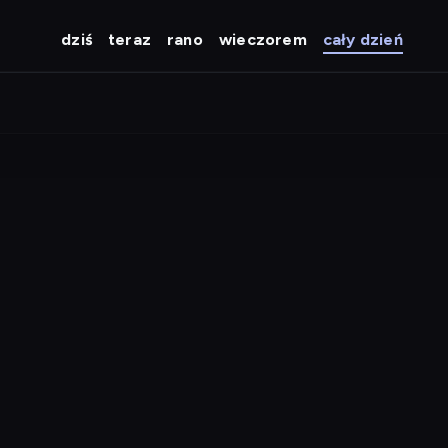
dziś
teraz
rano
wieczorem
cały dzień