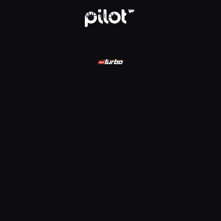
ądaj w WP Pilot
WP Pilot