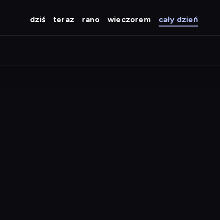
dziś
teraz
rano
wieczorem
cały dzień