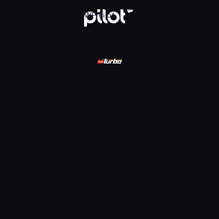
ądaj w WP Pilot
WP Pilot