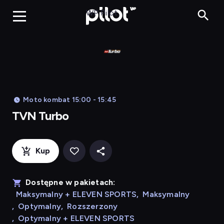
TVN Turbo, Ogl
WP Pilot
Moto kombat 15:00 - 15:45
TVN Turbo
Kup
Dostępne w pakietach:
Maksymalny + ELEVEN SPORTS
,
Maksymalny
,
Optymalny
,
Rozszerzony
,
Optymalny + ELEVEN SPORTS