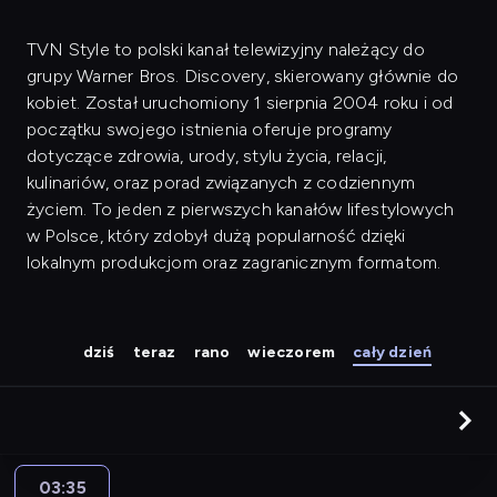
TVN Style to polski kanał telewizyjny należący do
grupy Warner Bros. Discovery, skierowany głównie do
kobiet. Został uruchomiony 1 sierpnia 2004 roku i od
początku swojego istnienia oferuje programy
dotyczące zdrowia, urody, stylu życia, relacji,
kulinariów, oraz porad związanych z codziennym
życiem. To jeden z pierwszych kanałów lifestylowych
w Polsce, który zdobył dużą popularność dzięki
lokalnym produkcjom oraz zagranicznym formatom.
dziś
teraz
rano
wieczorem
cały dzień
03:35
Anatomia