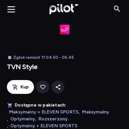
TVN Style, Oglą
WP Pilot
Zgłoś remont 11 04:50 - 05:45
TVN Style
Kup
Dostępne w pakietach:
Maksymalny + ELEVEN SPORTS
,
Maksymalny
,
Optymalny
,
Rozszerzony
,
Optymalny + ELEVEN SPORTS