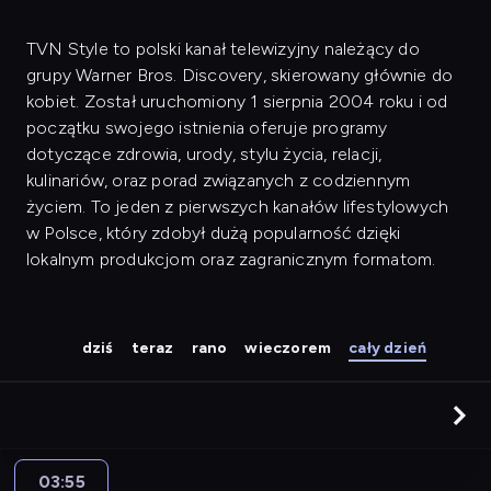
TVN Style to polski kanał telewizyjny należący do
grupy Warner Bros. Discovery, skierowany głównie do
kobiet. Został uruchomiony 1 sierpnia 2004 roku i od
początku swojego istnienia oferuje programy
dotyczące zdrowia, urody, stylu życia, relacji,
kulinariów, oraz porad związanych z codziennym
życiem. To jeden z pierwszych kanałów lifestylowych
w Polsce, który zdobył dużą popularność dzięki
lokalnym produkcjom oraz zagranicznym formatom.
dziś
teraz
rano
wieczorem
cały dzień
03:55
Pary