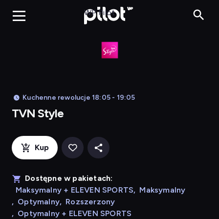
TVN Style, Oglą
WP Pilot
Kuchenne rewolucje 18:05 - 19:05
TVN Style
Kup
Dostępne w pakietach:
Maksymalny + ELEVEN SPORTS
,
Maksymalny
,
Optymalny
,
Rozszerzony
,
Optymalny + ELEVEN SPORTS