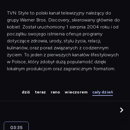
TVN Style to polski kanał telewizyjny należący do
grupy Warner Bros. Discovery, skierowany głównie do
kobiet. Został uruchomiony 1 sierpnia 2004 roku i od
początku swojego istnienia oferuje programy
dotyczące zdrowia, urody, stylu życia, relacji,
kulinariów, oraz porad związanych z codziennym
życiem. To jeden z pierwszych kanałów lifestylowych
w Polsce, który zdobył dużą popularność dzięki
lokalnym produkcjom oraz zagranicznym formatom.
dziś
teraz
rano
wieczorem
cały dzień
03:35
Anatomia