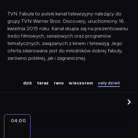
TVN Fabuła to polski kanał telewizyjny należący do
grupy TVN Warner Bros. Discovery, uruchomiony 16
kwietnia 2015 roku. Kanał skupia się na prezentowaniu
treści filmowych, serialowych oraz programów
tematycznych, związanych z kinem i telewizją. Jego
oferta skierowana jest do miłośników dobrej fabuły,
zarówno polskiej, jak i zagranicznej.
dziś
teraz
rano
wieczorem
cały dzień
04:00
Superbohaterowie
04:00
-