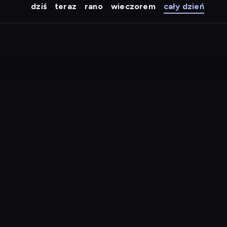
dziś
teraz
rano
wieczorem
cały dzień