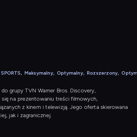
N SPORTS
,
Maksymalny
,
Optymalny
,
Rozszerzony
,
Optym
y do grupy TVN Warner Bros. Discovery,
 się na prezentowaniu treści filmowych,
zanych z kinem i telewizją. Jego oferta skierowana
j, jak i zagranicznej.