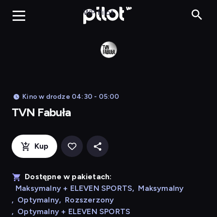
TVN Fabuła, Og
WP Pilot
Kino w drodze 04:30 - 05:00
TVN Fabuła
Kup
Dostępne w pakietach:
Maksymalny + ELEVEN SPORTS
,
Maksymalny
,
Optymalny
,
Rozszerzony
,
Optymalny + ELEVEN SPORTS