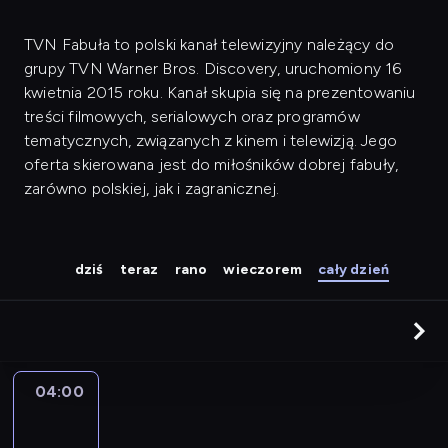
TVN Fabuła to polski kanał telewizyjny należący do
grupy TVN Warner Bros. Discovery, uruchomiony 16
kwietnia 2015 roku. Kanał skupia się na prezentowaniu
treści filmowych, serialowych oraz programów
tematycznych, związanych z kinem i telewizją. Jego
oferta skierowana jest do miłośników dobrej fabuły,
zarówno polskiej, jak i zagranicznej.
dziś
teraz
rano
wieczorem
cały dzień
04:00
Absolwenci
04:00
-