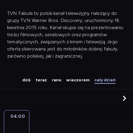
TVN Fabuła to polski kanał telewizyjny należący do
grupy TVN Warner Bros. Discovery, uruchomiony 16
kwietnia 2015 roku. Kanał skupia się na prezentowaniu
treści filmowych, serialowych oraz programów
tematycznych, związanych z kinem i telewizją. Jego
oferta skierowana jest do miłośników dobrej fabuły,
zarówno polskiej, jak i zagranicznej.
dziś
teraz
rano
wieczorem
cały dzień
04:00
Kino
w
drodze