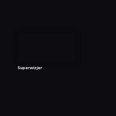
nagranie
z
tv
Superwizjer
Diagnostyka
Test prędkości
Kontakt
Regula
Dostęp za granicą