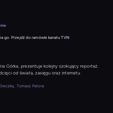
rów
ia go. Przejdź do ramówki kanału
TVN
a Górka, prezentuje kolejny szokujący reportaż.
dcięci od świata, zasięgu oraz internetu.
Dreczka
,
Tomasz Patora