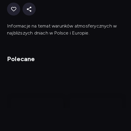
Informacje na temat warunków atmosferycznych w
najbliższych dniach w Polsce i Europie.
Polecane
nagranie
nagranie
z
z
tv
tv