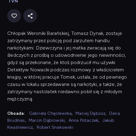
TVN
Chłopak Weroniki Barańskiej, Tomasz Dynak, zostaje
zatrzymany przez policję pod zarzutem handlu
narkotykami. Dziewczyna i jej matka zwracają się do
śledczych z prośbą o udowodnienie jego niewinności,
gdyż są przekonane, że ktoś podrzucił mu używki.
Detektyw Nowacki podczas rozmowy z właścicielem
knajpy, w której pracuje Tomek, ustala, że od pewnego
czasu w lokalu sprzedawane są narkotyki, a także, że
zatrzymany nastolatek niedawno pobił się z młodym
mężczyzną.
Obsada:
Gabriela Chęclewska
,
Maciej Dębosz
,
Daria
Brudnias
,
Marcin Dąbrowski
,
Anna Potaczek
,
Jakub
Kwaśniewicz
,
Robert Snakowski