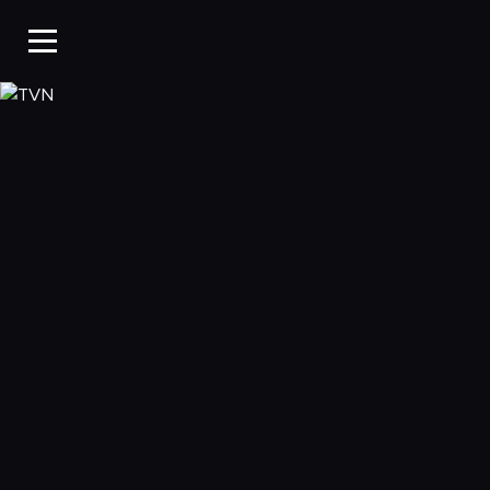
TVN, Oglądaj w WP Pi