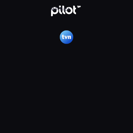
lot
WP Pilot