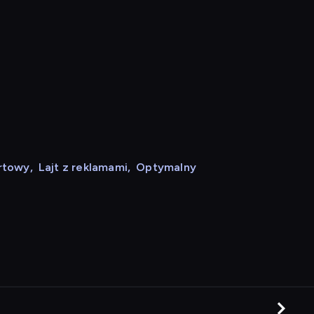
rtowy
,
Lajt z reklamami
,
Optymalny