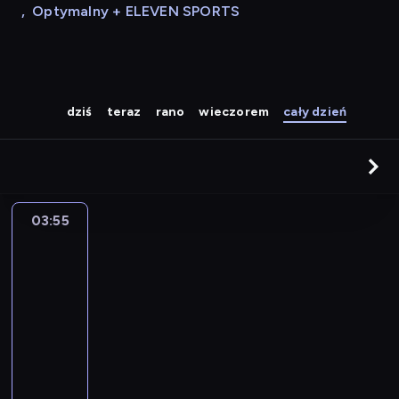
,
Optymalny + ELEVEN SPORTS
dziś
teraz
rano
wieczorem
cały dzień
03:55
Ukryta
prawda
03:55
-
04:50
serial
paradokumentalny
4
5
-