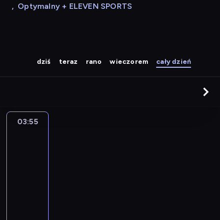
,
Optymalny + ELEVEN SPORTS
dziś
teraz
rano
wieczorem
cały dzień
03:55
Ukryta
prawda
03:55
-
04:50
serial
paradokumentalny
E
m
i