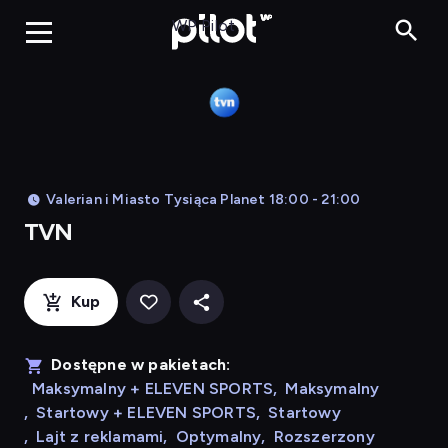
TVN, Oglądaj w WP Pi
WP Pilot
Valerian i Miasto Tysiąca Planet 18:00 - 21:00
TVN
Kup
Dostępne w pakietach:
Maksymalny + ELEVEN SPORTS
,
Maksymalny
,
Startowy + ELEVEN SPORTS
,
Startowy
,
Lajt z reklamami
,
Optymalny
,
Rozszerzony