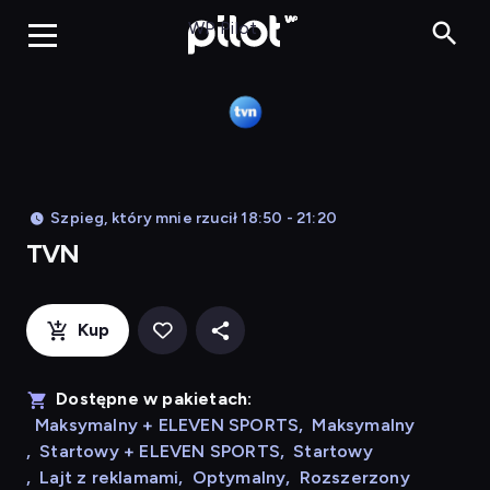
TVN, Oglądaj w WP Pi
WP Pilot
Szpieg, który mnie rzucił 18:50 - 21:20
TVN
Kup
Dostępne w pakietach:
Maksymalny + ELEVEN SPORTS
,
Maksymalny
,
Startowy + ELEVEN SPORTS
,
Startowy
,
Lajt z reklamami
,
Optymalny
,
Rozszerzony