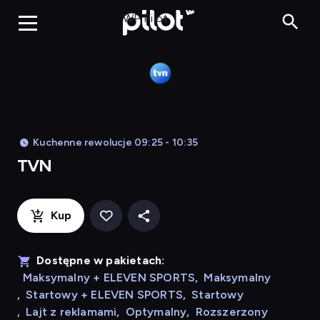
TVN, Oglądaj w WP Pi
WP Pilot
Kuchenne rewolucje 09:25 - 10:35
TVN
Kup
Dostępne w pakietach:
Maksymalny + ELEVEN SPORTS
,
Maksymalny
,
Startowy + ELEVEN SPORTS
,
Startowy
,
Lajt z reklamami
,
Optymalny
,
Rozszerzony