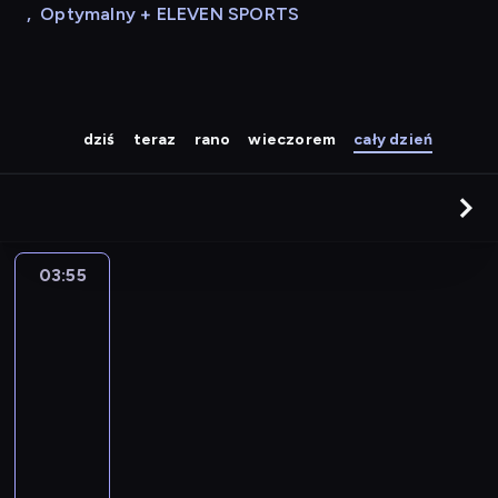
,
Optymalny + ELEVEN SPORTS
dziś
teraz
rano
wieczorem
cały dzień
03:55
Ukryta
prawda
03:55
-
04:50
serial
paradokumentalny
P
a
t