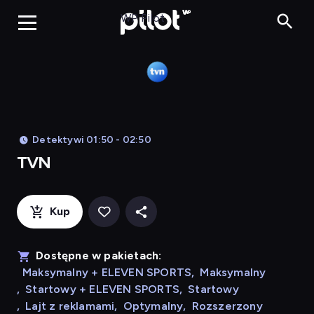
TVN, Oglądaj w WP Pi
WP Pilot
Detektywi 01:50 - 02:50
TVN
Kup
Dostępne w pakietach:
Maksymalny + ELEVEN SPORTS
,
Maksymalny
,
Startowy + ELEVEN SPORTS
,
Startowy
,
Lajt z reklamami
,
Optymalny
,
Rozszerzony