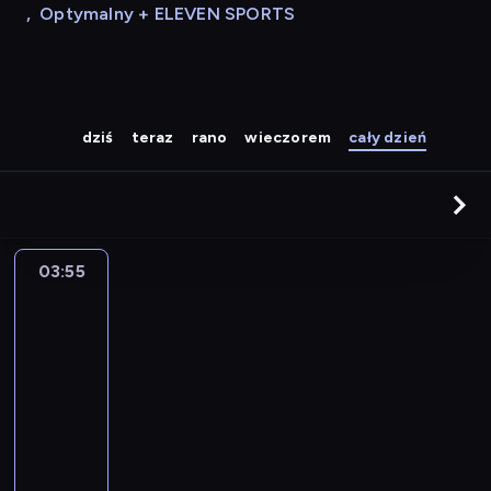
,
Optymalny + ELEVEN SPORTS
dziś
teraz
rano
wieczorem
cały dzień
03:55
Ukryta
prawda
03:55
-
04:50
serial
paradokumentalny
K
r
z