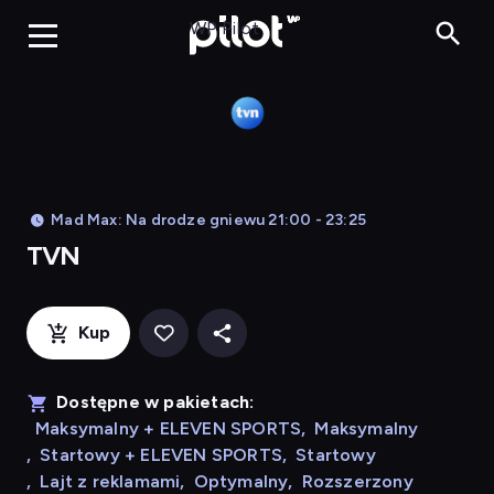
TVN, Oglądaj w WP Pi
WP Pilot
Mad Max: Na drodze gniewu 21:00 - 23:25
TVN
Kup
Dostępne w pakietach:
Maksymalny + ELEVEN SPORTS
,
Maksymalny
,
Startowy + ELEVEN SPORTS
,
Startowy
,
Lajt z reklamami
,
Optymalny
,
Rozszerzony