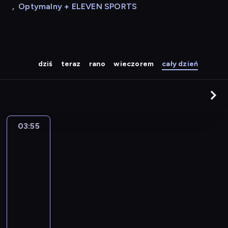
,
Optymalny + ELEVEN SPORTS
dziś
teraz
rano
wieczorem
cały dzień
03:55
Ukryta
prawda
03:55
-
04:50
serial
paradokumentalny
4
5
-