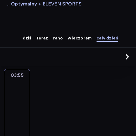
,
Optymalny + ELEVEN SPORTS
dziś
teraz
rano
wieczorem
cały dzień
03:55
Ukryta
prawda
03:55
-
04:50
serial
paradokumentalny
E
m
i