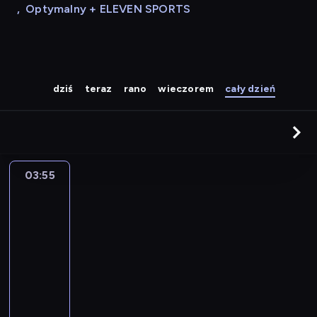
,
Optymalny + ELEVEN SPORTS
dziś
teraz
rano
wieczorem
cały dzień
03:55
Ukryta
prawda
03:55
-
04:50
serial
paradokumentalny
P
a
t