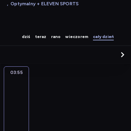
,
Optymalny + ELEVEN SPORTS
dziś
teraz
rano
wieczorem
cały dzień
03:55
Ukryta
prawda
03:55
-
04:50
serial
paradokumentalny
K
r
z