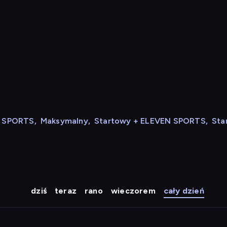
N SPORTS
,
Maksymalny
,
Startowy + ELEVEN SPORTS
,
Sta
dziś
teraz
rano
wieczorem
cały dzień