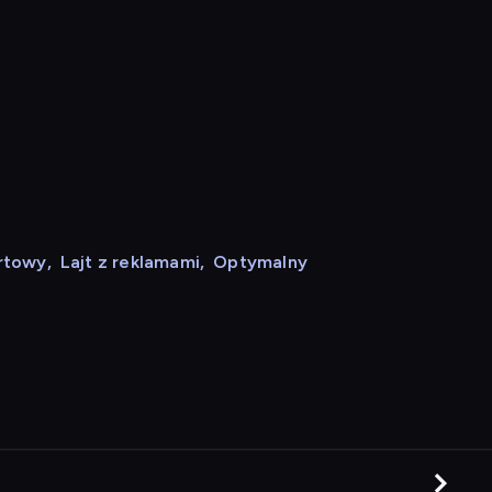
rtowy
,
Lajt z reklamami
,
Optymalny