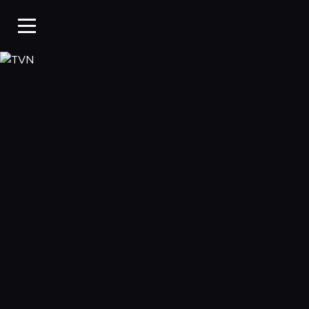
TVN, Oglądaj w WP Pi