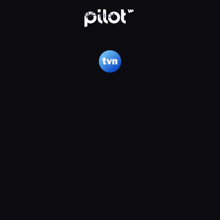
lot
WP Pilot